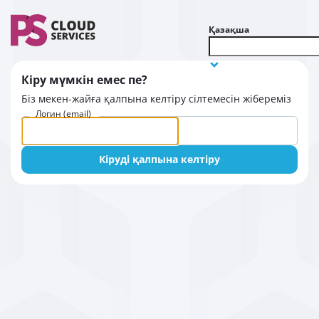
Қазақша
Кіру мүмкін емес пе?
Біз мекен-жайға қалпына келтіру сілтемесін жібереміз
Логин (email)
Кіруді қалпына келтіру