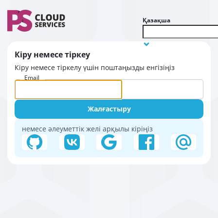
Қазақша
Кіру немесе тіркеу
Кіру немесе тіркелу үшін поштаңызды енгізіңіз
Email
Жалғастыру
немесе әлеуметтік желі арқылы кіріңіз